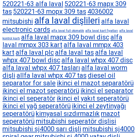
520221-63 alfa laval
520221-63 mapx 309
tas
520221-63 mopx 309 tas
4036002
alfa laval dişlileri
mitsubishi
alfa laval
electronic cards
alfa laval full otomatik
alfa laval kart fiyatları
alfa laval
alfa laval mapx 309 bowl disc
alfa
kontrol kartı
laval mmpx 303 kart
alfa laval mmpx 403
kart
alfa laval plc
alfa laval tas
alfa laval
whpx 407 bowl disc
alfa laval whpx 407 disc
alfa laval whpx 407 tasları
alfa laval worm
dişli
allfa laval whpx 407 tas
diesel oil
separator for sale
ikinci el mazot separatörü
ikinci el mazot seperatörü
ikinci el separator
ikinci el seperatör
ikinci el yakıt seperatörü
ikinci el yağ seperatörü
ikinci el zeytinyağı
seperatörü
kimyasal sızdırmazlık
mazot
seperatörü
mitsubishi seperatör dişlisi
mitsubishi sj4000 sarı dişli
mitsubishi sj4000
spiral gear
mitsubishi sj 4000 yatay dişli