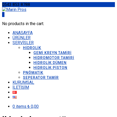
0543 853 8788
0
No products in the cart.
ANASAYFA
ÜRÜNLER
SERVİSLER
HİDROLİK
GEMİ KREYN TAMİRİ
HİDROMOTOR TAMİRİ
HİDROLİK DÜMEN
HİDROLİK PİSTON
PNÖMATİK
SEPERATOR TAMİR
KURUMSAL
İLETİŞİM
0 items
₺
0,00